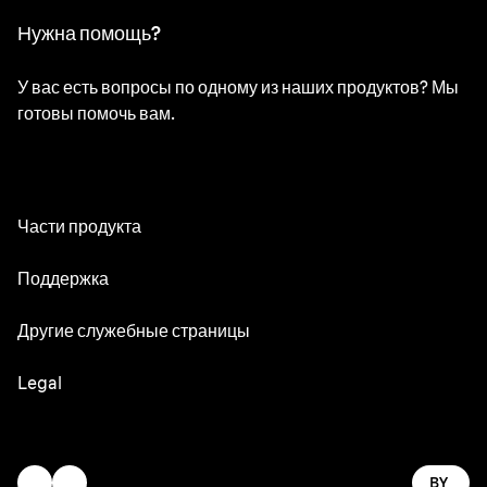
Нужна помощь?
У вас есть вопросы по одному из наших продуктов? Мы
готовы помочь вам.
Части продукта
Все части
Поддержка
Руководства по эксплуатации
Другие служебные страницы
Сервисный центр
Oral-B
Legal
Braun.com
Gillette
Юридические определения и условия
Заявление о доступности
BY