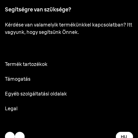
Segítségre van szüksége?
Kérdése van valamelyik termékünkkel kapcsolatban? Itt
vagyunk, hogy segítsünk Önnek.
Termék tartozékok
Minden tartozék
Támogatás
Felhasználói kézikönyv
Egyéb szolgáltatási oldalak
Szolgáltató központ
Oral-B
Legal
Braun.com
Gillette
Felhasználási feltételek
Adataim
HU