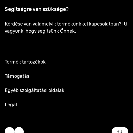
Segítségre van szüksége?
Kérdése van valamelyik termékünkkel kapcsolatban? Itt
vagyunk, hogy segítsünk Önnek.
Termék tartozékok
Minden tartozék
Támogatás
Felhasználói kézikönyv
Egyéb szolgáltatási oldalak
Szolgáltató központ
Oral-B
Legal
Braun.com
Gillette
Felhasználási feltételek
Adataim
HU