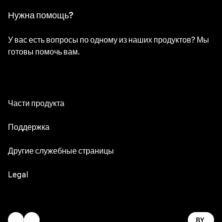
Нужна помощь?
У вас есть вопросы по одному из наших продуктов? Мы
готовы помочь вам.
Части продукта
Все части
Поддержка
Руководства по эксплуатации
Другие служебные страницы
Сервисный центр
Oral-B
Legal
Braun.com
Gillette
Юридические определения и условия
Заявление о доступности
BY