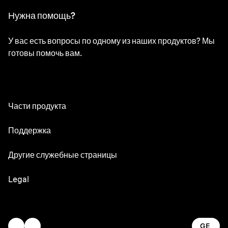
Нужна помощь?
У вас есть вопросы по одному из наших продуктов? Мы
готовы помочь вам.
Части продукта
Все части
Поддержка
Руководства по эксплуатации
Другие служебные страницы
Сервисный центр
Oral-B
Legal
Braun.com
Gillette
Юридические определения и условия
Заявление о доступности
GE