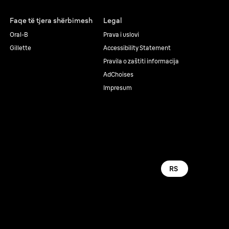
Faqe të tjera shërbimesh
Legal
Oral-B
Prava i uslovi
Gillette
Accessibility Statement
Pravila o zaštiti informacija
AdChoises
Impresum
RS