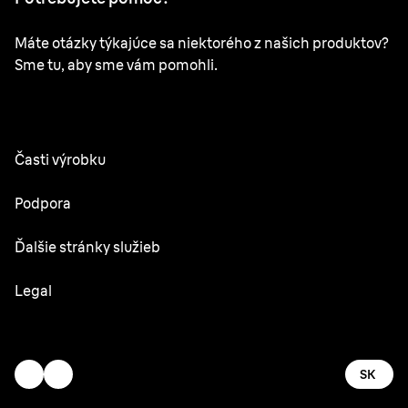
Máte otázky týkajúce sa niektorého z našich produktov?
Sme tu, aby sme vám pomohli.
Časti výrobku
Všetky časti
Podpora
Návody na použitie
Ďalšie stránky služieb
Servisné stredisko
Oral-B
Legal
Braun.com
Gillette
Zmluvné podmienky
Vyhlásenie o prístupnosti
SK
Ochrana osobných údajov