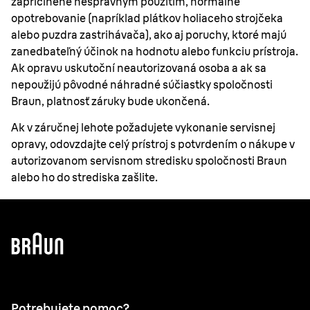
zapríčinené nesprávnym použitím, normálne
opotrebovanie (napríklad plátkov holiaceho strojčeka
alebo puzdra zastrihávača), ako aj poruchy, ktoré majú
zanedbateľný účinok na hodnotu alebo funkciu prístroja.
Ak opravu uskutoční neautorizovaná osoba a ak sa
nepoužijú pôvodné náhradné súčiastky spoločnosti
Braun, platnosť záruky bude ukončená.
Ak v záručnej lehote požadujete vykonanie servisnej
opravy, odovzdajte celý prístroj s potvrdením o nákupe v
autorizovanom servisnom stredisku spoločnosti Braun
alebo ho do strediska zašlite.
Potrebujete pomoc?