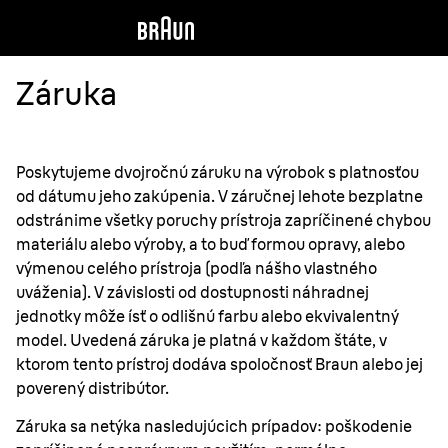
Záruka
Poskytujeme dvojročnú záruku na výrobok s platnosťou
od dátumu jeho zakúpenia. V záručnej lehote bezplatne
odstránime všetky poruchy prístroja zapríčinené chybou
materiálu alebo výroby, a to buď formou opravy, alebo
výmenou celého prístroja (podľa nášho vlastného
uváženia). V závislosti od dostupnosti náhradnej
jednotky môže ísť o odlišnú farbu alebo ekvivalentný
model. Uvedená záruka je platná v každom štáte, v
ktorom tento prístroj dodáva spoločnosť Braun alebo jej
poverený distribútor.
Záruka sa netýka nasledujúcich prípadov: poškodenie