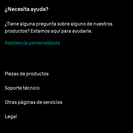
¿Necesita ayuda?
¿Tiene alguna pregunta sobre alguno de nuestros
productos? Estamos aquí para ayudarle.
Asistencia personalizada
Piezas de productos
Todas las partes
Soporte técnico
Manuales de usuario
Otras páginas de servicios
Servicio técnico
Oral-B
Legal
Braun.com
Gillette
Términos y condiciones