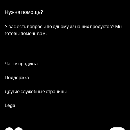
Нужна помощь?
У вас есть вопросы по одному из наших продуктов? Мы
готовы помочь вам.
Части продукта
Все части
Поддержка
Руководства по эксплуатации
Другие служебные страницы
Сервисный центр
Oral-B
Legal
Braun.com
Gillette
Юридические определения и условия
Заявление о доступности