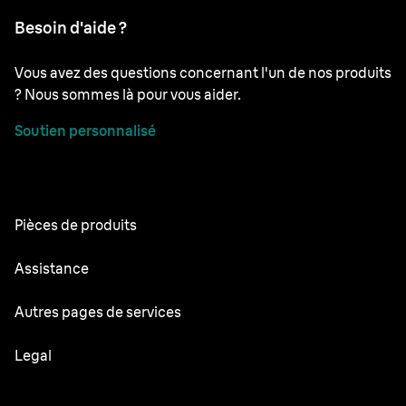
Besoin d'aide ?
Vous avez des questions concernant l'un de nos produits
? Nous sommes là pour vous aider.
Soutien personnalisé
Pièces de produits
Toutes les parties
Assistance
Modes d’emploi
Autres pages de services
Centre de service
Oral-B
Legal
Braun.com
Gillette
Conditions d’utilisation