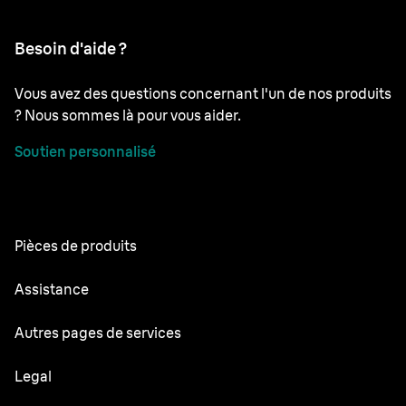
Besoin d'aide ?
Vous avez des questions concernant l'un de nos produits
? Nous sommes là pour vous aider.
Soutien personnalisé
Pièces de produits
Toutes les parties
Assistance
Modes d’emploi
Autres pages de services
Centre de service
Oral-B
Legal
Braun.com
Gillette